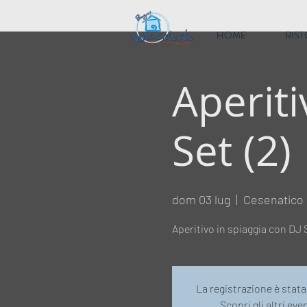
HOME
RIS
Aperiti
Set (2)
dom 03 lug
  |  
Cesenatico
Aperitivo in spiaggia con DJ 
La registrazione è stat
Scopri gli altri eve