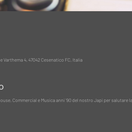
e Varthema 4, 47042 Cesenatico FC, Italia
o
House, Commercial e Musica anni '90 del nostro Japi per salutare l