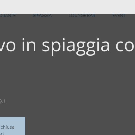
TORANTE
SPIAGGIA
LOUNGE BAR
EVENTI
vo in spiaggia c
Set
a chiusa
nti