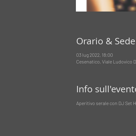
Orario & Sede
03 lug 2022, 18:00
Cesenatico, Viale Ludovico D
Info sull'event
Aperitivo serale con DJ Set 