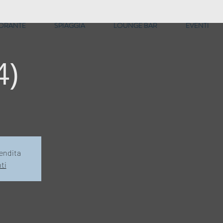
TORANTE
SPIAGGIA
LOUNGE BAR
EVENTI
4)
vendita
nti