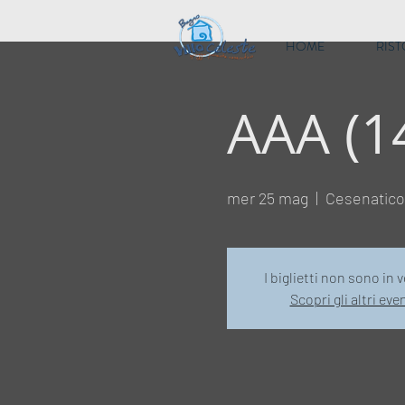
HOME
RIS
AAA (1
mer 25 mag
  |  
Cesenatico
I biglietti non sono in 
Scopri gli altri eve