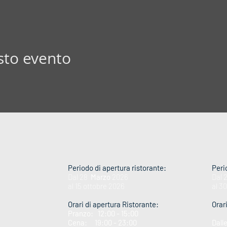
sto evento
Periodo di apertura ristorante:
Peri
Dal 28
Marzo
2026
Dal 
al 15 ottobre 2026
al 3
Orari di apertura Ristorante:
Orar
Pranzo: 12:00 - 15:00
Cena: 19:00 - 23:00
Dall