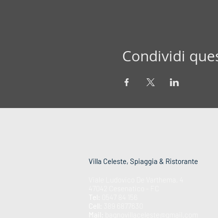
Condividi que
Villa Celeste, Spiaggia & Ristorante
Viale Ludovico De Varthema, 4
47042 Cesenatico - FC
Tel:
0547 84 156
Cell:
389 6877630
Mail:
bagnovillaceleste@gmail.com