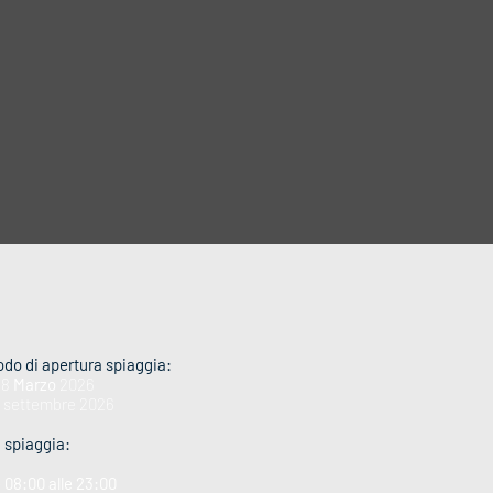
odo di apertura spiaggia:
28
Marzo
2026
0 settembre 2026
i spiaggia:
e 08:00 alle 23:00